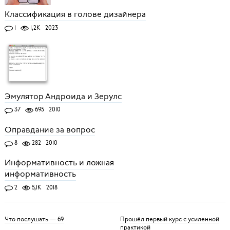
Классификация в голове дизайнера
1
1,2K
2023
Эмулятор Андроида и Зерулс
37
695
2010
Оправдание за вопрос
8
282
2010
Информативность и ложная
информативность
2
5,1K
2018
Что послушать — 69
Прошёл первый курс с усиленной
практикой