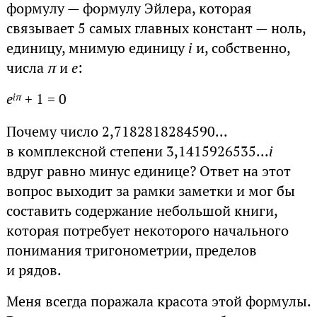
формулу — формулу Эйлера, которая
связывает 5 самых главных констант — ноль,
единицу, мнимую единицу
i
и, собственно,
числа
π
и
е
:
e
+ 1 = 0
iπ
Почему число 2,7182818284590...
в комплексной степени 3,1415926535...
i
вдруг равно минус единице? Ответ на этот
вопрос выходит за рамки заметки и мог бы
составить содержание небольшой книги,
которая потребует некоторого начального
понимания тригонометрии, пределов
и рядов.
Меня всегда поражала красота этой формулы.