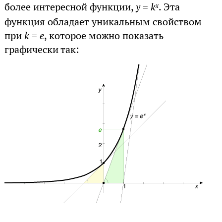
более интересной функции,
y
=
k
. Эта
x
функция обладает уникальным свойством
при
k
=
e
, которое можно показать
графически так: