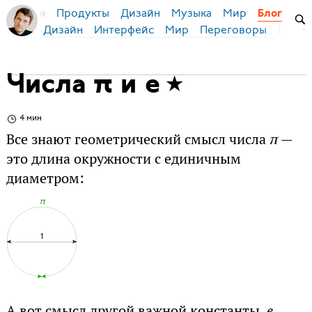
Продукты
Дизайн
Музыка
Мир
я Бирман
Блог
Дизайн
Интерфейс
Мир
Переговоры
Русск
Числа π и e
4 мин
Все знают геометрический смысл числа
π
—
это длина окружности с единичным
диаметром:
А вот смысл другой важной константы,
e
,