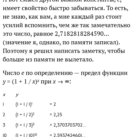
имеет свойство быстро забываться. То есть,
не знаю, как вам, а мне каждый раз стоит
усилий вспомнить, чем же так замечательно
это число, равное 2,7182818284590...
(значение я, однако, по памяти записал).
Поэтому я решил написать заметку, чтобы
больше из памяти не вылетало.
Число
e
по определению — предел функции
y
= (1 + 1 /
x
)
при
x
→ ∞:
x
x
y
1
(1 + 1 / 1)
= 2
1
2
(1 + 1 / 2)
= 2,25
2
3
(1 + 1 / 3)
= 2,3703703702...
3
10
(1 + 1 / 10)
= 2,5937424601...
10