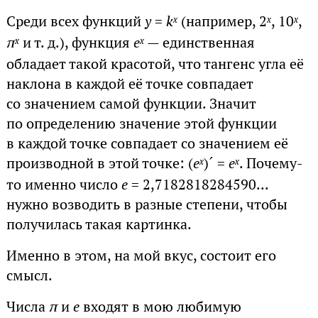
Среди всех функций
y
=
k
(например, 2
, 10
,
x
x
x
π
и т. д.), функция
e
— единственная
x
x
обладает такой красотой, что тангенс угла её
наклона в каждой её точке совпадает
со значением самой функции. Значит
по определению значение этой функции
в каждой точке совпадает со значением её
производной в этой точке: (
e
)´ =
e
. Почему-
x
x
то именно число
e
= 2,7182818284590...
нужно возводить в разные степени, чтобы
получилась такая картинка.
Именно в этом, на мой вкус, состоит его
смысл.
Числа
π
и
e
входят в мою любимую