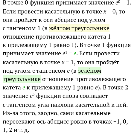
В точке 0 функция принимает значение
e
= 1.
0
Если провести касательную в точке
x
= 0, то
она пройдёт к оси абсцисс под углом
с тангенсом 1 (в
жёлтом треугольнике
отношение противолежащего катета 1
к прилежащему 1 равно 1). В точке 1 функция
принимает значение
e
=
e
. Если провести
1
касательную в точке
x
= 1, то она пройдёт
под углом с тангенсом
e
(в
зелёном
треугольнике
отношение противолежащего
катета
e
к прилежащему 1 равно
e
). В точке 2
значение
e
функции снова совпадает
2
с тангенсом угла наклона касательной к ней.
Из-за этого, заодно, сами касательные
пересекают ось абсцисс ровно в точках −1, 0,
1, 2 и т. д.