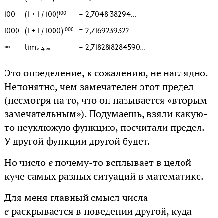
100
(1 + 1 / 100)
= 2,7048138294...
100
1000
(1 + 1 / 1000)
= 2,7169239322...
1000
∞
lim
= 2,7182818284590...
× → ∞
Это определение, к сожалению, не наглядно.
Непонятно, чем замечателен этот предел
(несмотря на то, что он называется «вторым
замечательным»). Подумаешь, взяли какую-
то неуклюжую функцию, посчитали предел.
У другой функции другой будет.
Но число
e
почему-то всплывает в целой
куче самых разных ситуаций в математике.
Для меня главный смысл числа
e
раскрывается в поведении другой, куда