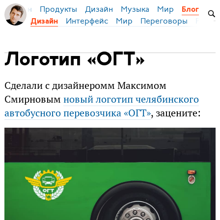
Продукты
Дизайн
Музыка
Мир
я Бирман
Блог
Интерфейс
Мир
Переговоры
Русск
Дизайн
Логотип «ОГТ»
Сделали с дизайнеромм Максимом
Смирновым
новый логотип челябинского
автобусного перевозчика «ОГТ»
, зацените: