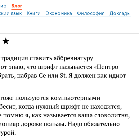
ир
Блог
ский язык
Книги
Экономика
Философия
Доклады
 традиция ставить аббревиатуру
от знаю, что шрифт называется «Центро
брать, набрав Ce или St. Я должен как идиот
в тоже пользуются компьютерными
бесит, когда нужный шрифт не находится,
е помню я, как называется ваша словолитня,
амопиар дороже пользы. Надо обязательно
турой.