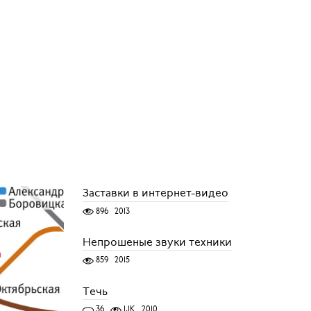
Заставки в интернет-видео
896
2013
Непрошеные звуки техники
859
2015
Течь
36
1,1K
2010