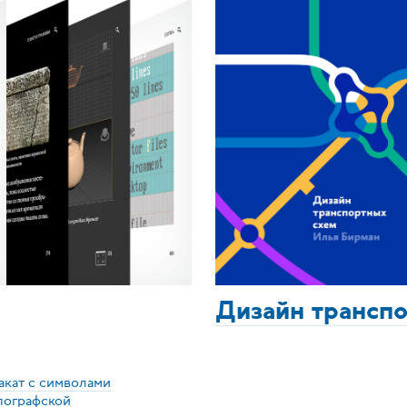
Дизайн трансп
акат с символами
пографской