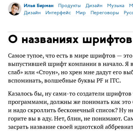
Продукты
Дизайн
Музыка
М
Илья Бирман
Дизайн
Интерфейс
Мир
Переговоры
Рус
О названиях шрифтов
Самое тупое, что есть в мире шрифтов — это
выпустившей шрифт компании в начало. Я в
слаб» или «Стоун», но хрен мне дадут его вы
вспоминать, волшебные буквы PF и ITC.
Казалось бы, ну сами-то создатели шрифто
программами, должны же понимать как это 
и надо скроллить бесконечный список? Ну н
горите вы в аду. Нет, блин, не понимают. С
засрать название своей идиотской аббревиа