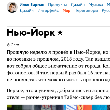
Продукты
Дизайн
Музыка
М
Илья Бирман
Дизайн
Интерфейс
Переговоры
Рус
Мир
Нью-Йорк
7 мин
Прошлую неделю я провёл в Нью-Йорке, но в
до поездки в прошлом, 2018 году. Так вышло
вот собрал общее впечатление от города. К
фотопостов. Я там первый раз был 16 лет на
не понял, так что можно считать прошлогод
Первое, что я увидел, добравшись из аэропо
отеля — ранне-утренняя Таймс-сквер без лю