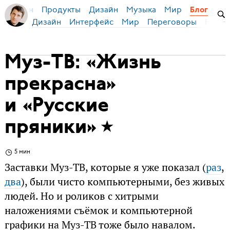
Продукты
Дизайн
Музыка
Мир
я Бирман
Блог
Дизайн
Интерфейс
Мир
Переговоры
Русск
Муз-ТВ: «Жизнь
прекрасна»
и «Русские
пряники»
5 мин
Заставки Муз-ТВ, которые я уже показал (
раз
,
два
), были чисто компьютерными, без живых
людей. Но и роликов с хитрыми
наложениями съёмок и компьютерной
графики на Муз-ТВ тоже было навалом.