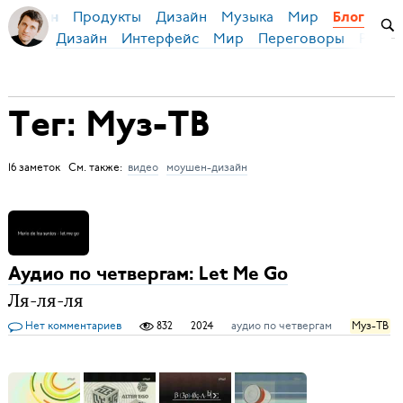
Продукты
Дизайн
Музыка
Мир
я Бирман
Блог
Дизайн
Интерфейс
Мир
Переговоры
Русск
Тег: Муз-ТВ
16 заметок См. также:
видео
моушен-дизайн
Аудио по четвергам: Let Me Go
Ля-ля-ля
Нет комментариев
832
2024
аудио по четвергам
Муз-ТВ