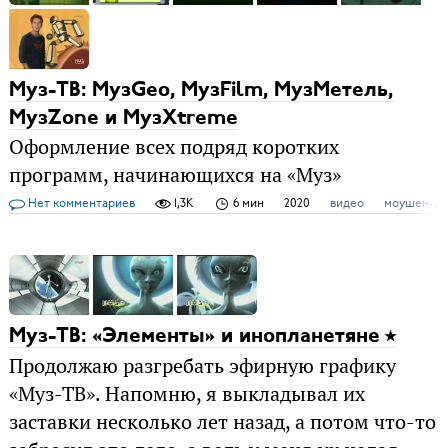
Муз-ТВ: МузGeo, МузFilm, МузМетель,
МузZone и МузXtreme
Оформление всех подряд коротких
программ, начинающихся на «Муз»
Нет комментариев
1,3K
6 мин
2020
видео
моушен-ди
Муз-ТВ: «Элементы» и инопланетяне
Продолжаю разгребать эфирную графику
«Муз-ТВ». Напомню, я выкладывал их
заставки несколько лет назад, а потом что-то