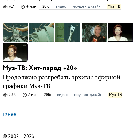
767
4 мин
2016
видео
моушен-дизайн
Муз-ТВ
Муз-ТВ: Хит-парад «20»
Продолжаю разгребать архивы эфирной
графики Муз-ТВ
2,3K
7 мин
2016
видео
моушен-дизайн
Муз-ТВ
Ранее
© 2002
...
2026