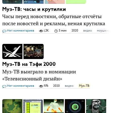
Муз-ТВ: часы и крутилки
Часы перед новостями, обратные отсчёты
после новостей и рекламы, немая крутилка
Нет комментариев
1,3K
5 мин
2020
видео
моушен-ди
Муз-ТВ на Тэфи 2000
Муз-ТВ выиграло в номинации
«Телевизионный дизайн»
Нет комментариев
976
2020
видео
Муз-ТВ