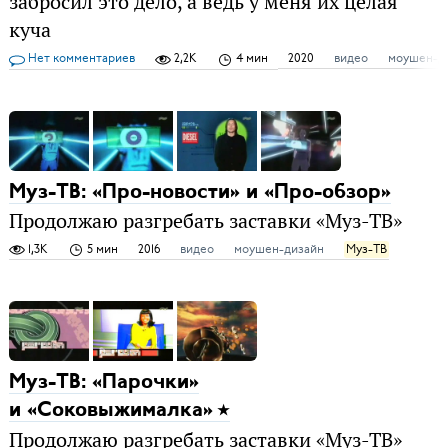
забросил это дело, а ведь у меня их целая
куча
Нет комментариев
2,2K
4 мин
2020
видео
моушен-д
Муз-ТВ: «Про-новости» и «Про-обзор»
Продолжаю разгребать заставки «Муз-ТВ»
1,3K
5 мин
2016
видео
моушен-дизайн
Муз-ТВ
Муз-ТВ: «Парочки»
и «Соковыжималка»
Продолжаю разгребать заставки «Муз-ТВ»