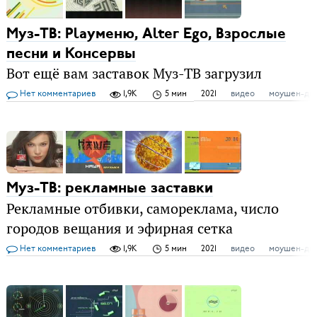
Муз-ТВ: Playменю, Alter Ego, Взрослые
песни и Консервы
Вот ещё вам заставок Муз-ТВ загрузил
Нет комментариев
1,9K
5 мин
2021
видео
моушен-ди
Муз-ТВ: рекламные заставки
Рекламные отбивки, самореклама, число
городов вещания и эфирная сетка
Нет комментариев
1,9K
5 мин
2021
видео
моушен-ди