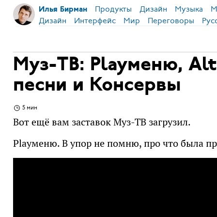
Продукты
Дизайн
Музыка
М
Илья Бирман
Дизайн
Интерфейс
Мир
Переговоры
Рус
Муз-ТВ: Playменю, Al
песни и Консервы
5 мин
Вот ещё вам заставок Муз-ТВ загрузил.
Playменю. В упор не помню, про что была пр