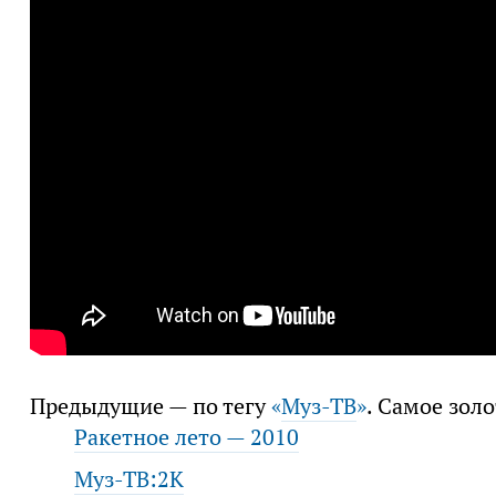
Предыдущие — по тегу
«
Муз-ТВ
»
. Самое золо
Ракетное лето — 2010
Муз-ТВ:2К