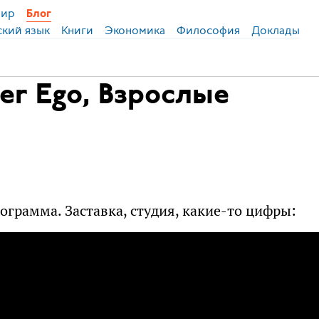
ир
Блог
ский язык
Книги
Экономика
Философия
Доклады
ter Ego, Взрослые
ограмма. Заставка, студия, какие-то цифры: