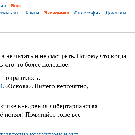
ир
Блог
ский язык
Книги
Философия
Доклады
Экономика
, а не читать и не смотреть. Потому что когда
ь что-то более полезное.
е понравилось:
й
. «Основа». Ничего непонятно,
актике внедрения либертарианства
ё понял! Почитайте тоже все
правление командами и худ.