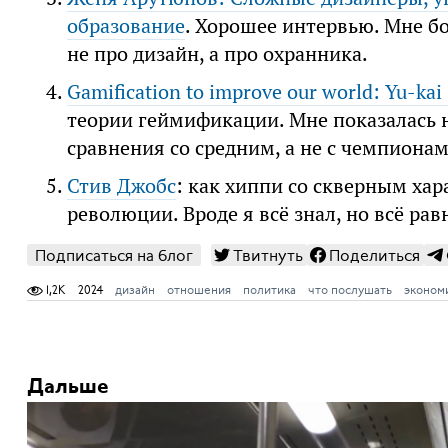
образование
. Хорошее интервью. Мне б
не про дизайн, а про охранника.
Gamification to improve our world: Yu-ka
теории геймификации. Мне показалась 
сравнения со средним, а не с чемпионам
Стив Джобс
: как хиппи со скверным ха
революции. Вроде я всё знал, но всё ра
Подписаться на блог
Твитнуть
Поделиться
1,2K
2024
дизайн
отношения
политика
что послушать
эконом
Дальше