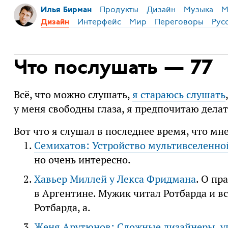
Продукты
Дизайн
Музыка
М
Илья Бирман
Интерфейс
Мир
Переговоры
Рус
Дизайн
Что послушать — 77
Всё, что можно слушать,
я стараюсь слушать
у меня свободны глаза, я предпочитаю делат
Вот что я слушал в последнее время, что мн
Семихатов: Устройство мультивселенно
но очень интересно.
Хавьер Миллей у Лекса Фридмана
. О пр
в Аргентине. Мужик читал Ротбарда и вс
Ротбарда, а.
Женя Арутюнов: Сложные дизайнеры, у