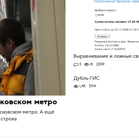
Выравнивание и ложные св
5
1K
2009
Дубль-ГИС
1,4K
2014
ковском метро
осковском метро. А ещё
 строка