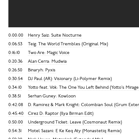
0:00:00
Henry Saiz: Suite Nocturne
0:06:53
Teig: The World Trembles (Original Mix)
0:16:10
Two Are: Magic Voice
0:20:36
Alan Cerra: Mudwia
0:26:50
Binaryh: Pyxis
0:30:54
DJ Paul (AR): Visionary (Li-Polymer Remix)
0:34:10
Yotto feat. Vök: The One You Left Behind (Yotto’s Mirage
0:38:51
Serhan Guney: Kowloon
0:42:08
D. Ramirez & Mark Knight: Colombian Soul (Grum Exte
0:45:40
Cirez D: Raptor (Ilya Birman Edit)
0:50:00
Underground Ticket: Leave (Cosmonaut Remix)
0:54:31
Motel Sazani: E Ke Keq Aty (Monastetiq Remix)