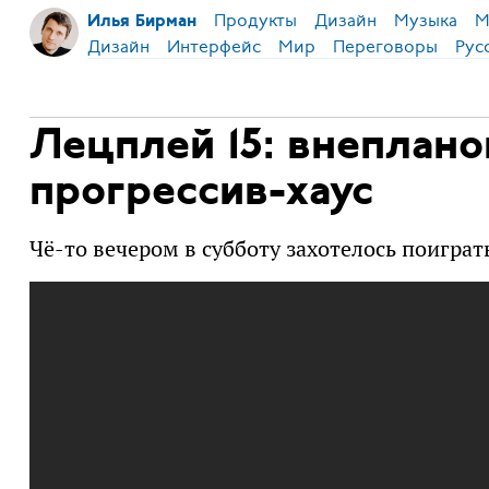
Продукты
Дизайн
Музыка
М
Илья Бирман
Дизайн
Интерфейс
Мир
Переговоры
Рус
Лецплей 15: внеплан
прогрессив-хаус
Чё-то вечером в субботу захотелось поиграть