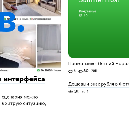
Промо-микс: Летний моро
6
582
2011
и интерфейса
Дешёвый знак рубля в Фо
3,1K
2013
о сценария можно
т в хитрую ситуацию,