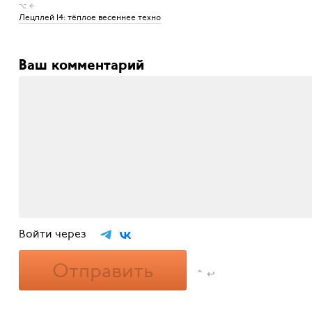
⌥ ←
Лецплей 14: тёплое весеннее техно
Ваш комментарий
Войти через
Отправить
⌃ ↩