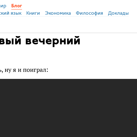
ир
Блог
ский язык
Книги
Экономика
Философия
Доклады
овый вечерний
, ну я и поиграл: