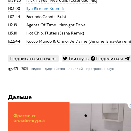
0:59:20
Nick Hayes: Metrolink (Extended Mix)
1:03:00
Ilya Birman: Room 12
1:07:44
Facundo Capott: Rubi
1:12:19
Agents Of Time: Midnight Drive
1:15:10
Hot Chip: Flutes (Sasha Remix)
1:22:44
Rocco Mundo & Onno: Je t’aime (Jerome Isma-Ae remi
Подписаться на блог
Твитнуть
Поделиться
671
2021
видео
диджейство
лецплей
прогрессив-хаус
Дальше