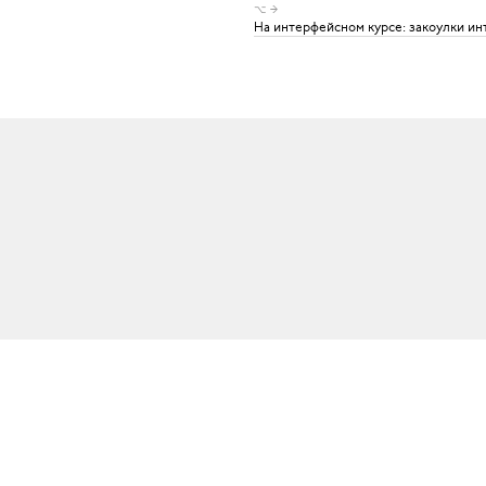
⌥ →
На интерфейсном курсе: закоулки ин