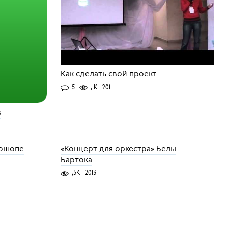
Как сделать свой проект
15
1,1K
2011
з
тошопе
«Концерт для оркестра» Белы
Бартока
1,5K
2013