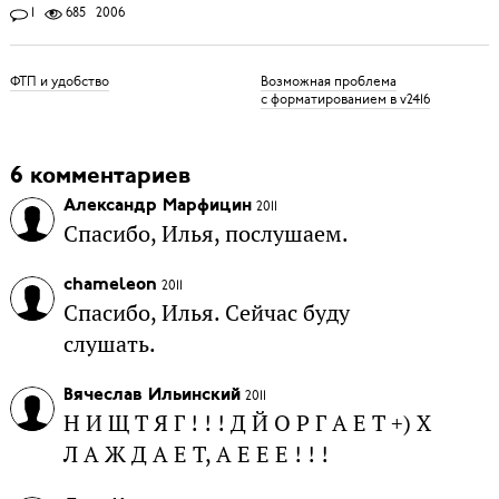
1
685
2006
ФТП и удобство
Возможная проблема
с форматированием в v2416
6 комментариев
Александр Марфицин
2011
Спасибо, Илья, послушаем.
chameleon
2011
Спасибо, Илья. Сейчас буду
слушать.
Вячеслав Ильинский
2011
Н И Щ Т Я Г ! ! ! Д Й О Р Г А Е Т +) Х
Л А Ж Д А Е Т, А Е Е Е ! ! !