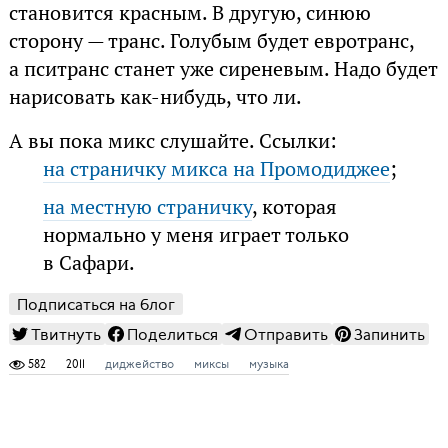
становится красным. В другую, синюю
сторону — транс. Голубым будет евротранс,
а пситранс станет уже сиреневым. Надо будет
нарисовать как-нибудь, что ли.
А вы пока микс слушайте. Ссылки:
на страничку микса на Промодиджее
;
на местную страничку
, которая
нормально у меня играет только
в Сафари.
Подписаться на блог
Твитнуть
Поделиться
Отправить
Запинить
582
2011
диджейство
миксы
музыка