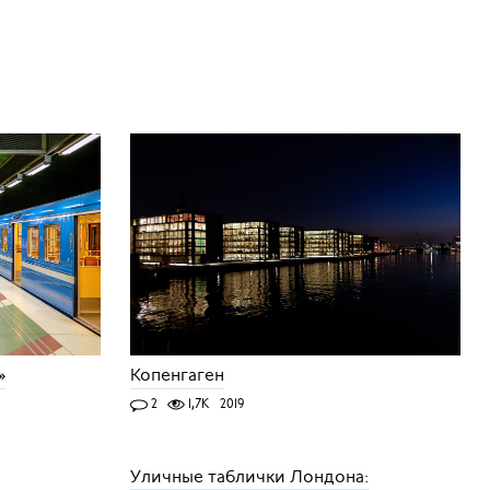
»
Копенгаген
2
1,7K
2019
Уличные таблички Лондона: