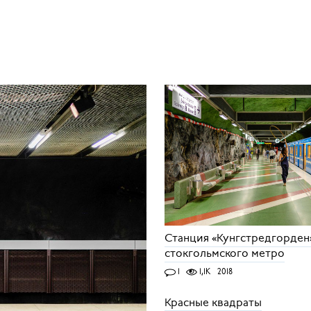
Станция «Кунгстредгорден
стокгольмского метро
1
1,1K
2018
Красные квадраты