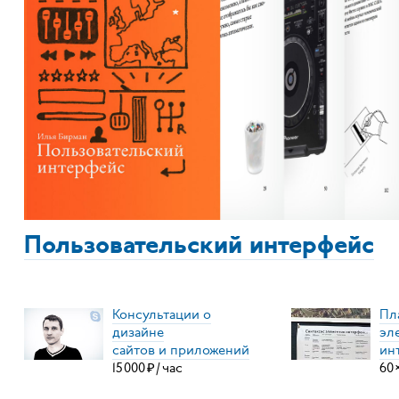
Пользовательский интерфейс
Консультации о
Пл
дизайне
эл
сайтов и приложений
ин
15
000
₽
/
час
60