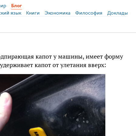
ир
Блог
ский язык
Книги
Экономика
Философия
Доклады
подпирающая капот у машины, имеет форму
 удерживает капот от улетания вверх: