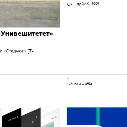
11
2,4K
2009
«Унивешитетет»
и «Стадион» (T-
⌥ →
Чайник и шайба