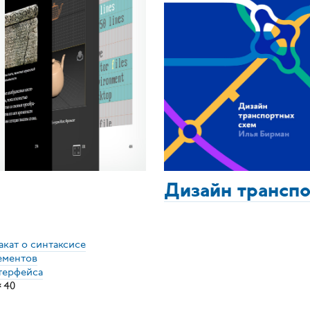
Дизайн трансп
акат о синтаксисе
ементов
терфейса
×
40