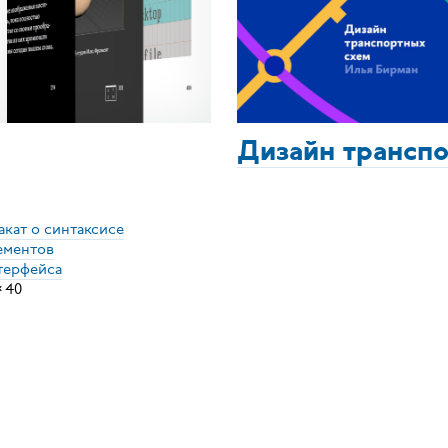
Дизайн трансп
акат о синтаксисе
ементов
терфейса
×
40