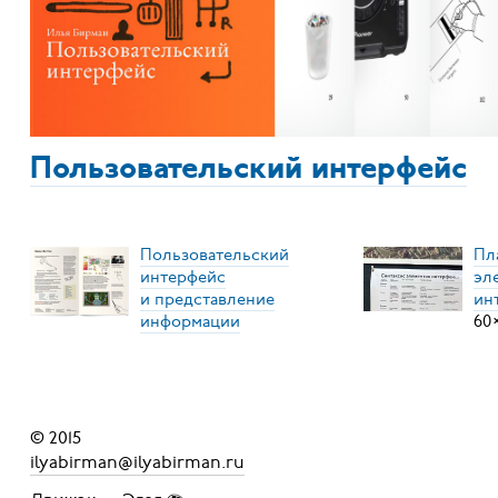
Пользовательский интерфейс
Пользовательский
Пл
интерфейс
эл
и представление
ин
информации
60
© 2015
ilyabirman@ilyabirman.ru