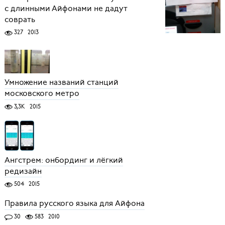
с длинными Айфонами не дадут
соврать
327
2013
Умножение названий станций
московского метро
3,3K
2015
Ангстрем: онбординг и лёгкий
редизайн
504
2015
Правила русского языка для Айфона
30
583
2010