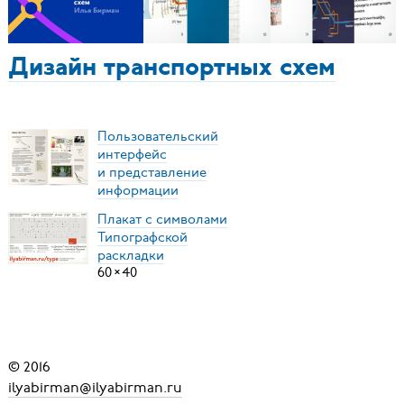
Дизайн транспортных схем
Пользовательский
интерфейс
и представление
информации
Плакат с символами
Типографской
раскладки
60
×
40
© 2016
ilyabirman@ilyabirman.ru