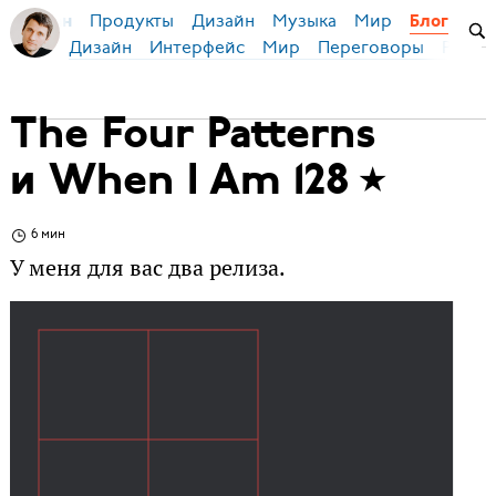
Продукты
Дизайн
Музыка
Мир
я Бирман
Блог
Дизайн
Интерфейс
Мир
Переговоры
Русск
The Four Patterns
и When I Am 128
6 мин
У меня для вас два релиза.