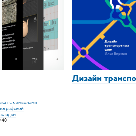
Дизайн трансп
акат с символами
пографской
складки
×
40