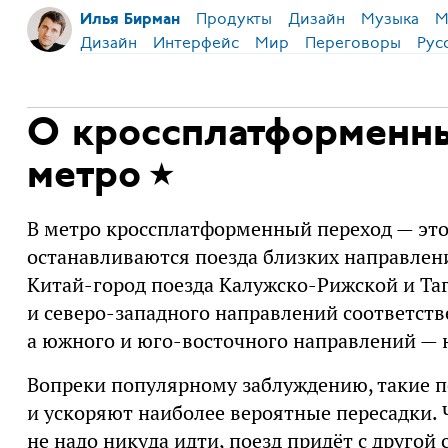
Продукты
Дизайн
Музыка
М
Илья Бирман
Дизайн
Интерфейс
Мир
Переговоры
Рус
О кроссплатформенн
метро
В метро кроссплатформенный переход — это
останавливаются поезда близких направлен
Китай-город поезда Калужско-Рижской и Та
и северо-западного направлений соответст
а южного и юго-восточного направлений — н
Вопреки популярному заблуждению, такие п
и ускоряют наиболее вероятные пересадки. 
не надо никуда идти, поезд придёт с другой