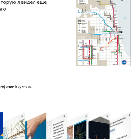
оторую я видел ещё
аго
симфонии Брукнера