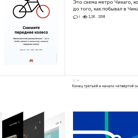
Это схема метро Чикаго, к
до того, как побывал в Чик
1
2,2K
2018
⌥ →
Конец третьей и начало четвёртой 