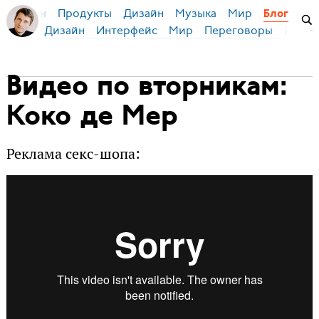
Продукты
Дизайн
Музыка
Мир
я Бирман
Блог
Дизайн
Интерфейс
Мир
Переговоры
Русск
Видео по вторникам:
Коко де Мер
Реклама секс-шопа: