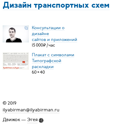
Дизайн транспортных схем
Консультации о
дизайне
сайтов и приложений
15
000
₽
/
час
Плакат с символами
Типографской
раскладки
60
×
40
© 2019
ilyabirman@ilyabirman.ru
Движок —
Эгея