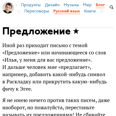
Продукты
Дизайн
Музыка
Мир
я Бирман
Блог
ейс
Мир
Переговоры
Книги
Эконом
Русский язык
Предложение
Иной раз приходит письмо с темой
«Предложение» или начинающееся со слов
«Илья, у меня для вас предложение».
И дальше человек мне «предлагает»,
например, добавить какой-нибудь символ
в Раскладку или прикрутить какую-нибудь
фичу к Эгее.
Я не имею ничего против таких писем, даже
наоборот, но пожалуйста, перестаньте
называть их предложениями! Не сбивайте