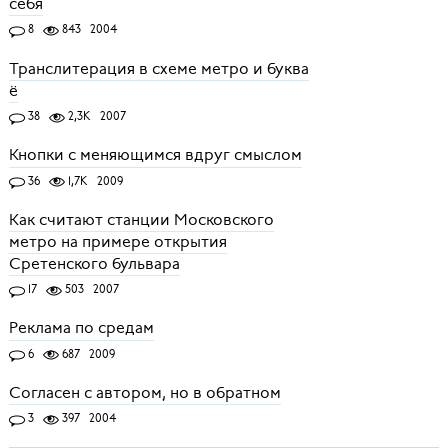
себя
8
843
2004
Транслитерация в схеме метро и буква
ё
38
2,3K
2007
Кнопки с меняющимся вдруг смыслом
36
1,7K
2009
Как считают станции Московского
метро на примере открытия
Сретенского бульвара
17
503
2007
Реклама по средам
6
687
2009
Согласен с автором, но в обратном
3
397
2004