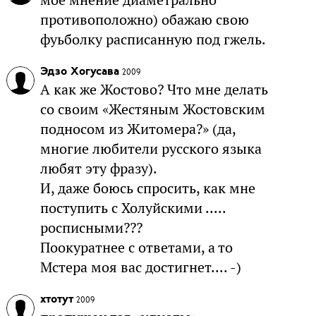
противоположно) обажаю свою
фуьболку расписанную под гжель.
Эдзо Хогусава
2009
А как же Жостово? Что мне делать
со своим «Жестяным Жостовским
подносом из Житомера?» (да,
многие любители русского языка
любят эту фразу).
И, даже боюсь спросить, как мне
поступить с Холуйскими .....
росписными???
Поокуратнее с ответами, а то
Мстера моя вас достигнет.... -)
хтотут
2009