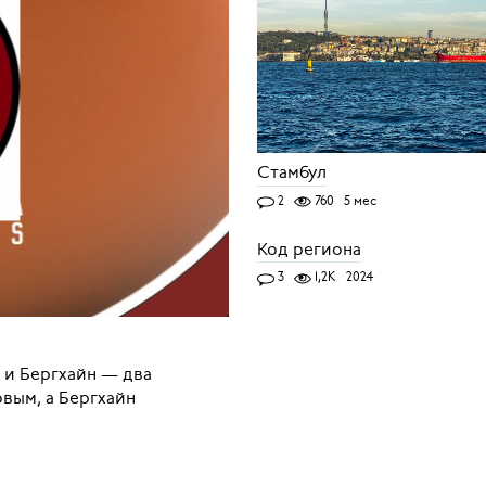
Cтамбул
2
760
5 мес
Код региона
3
1,2K
2024
 и Бергхайн — два
овым, а Бергхайн