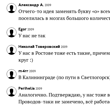
Александр А.
2009
Отчего-то идея заменять букву «о» все
поселилась в мозгах большого количест
Egor
2009
У нас не так
Николай Товеровский
2009
У нас в Ростове тоже есть такие, прич
круг :)
m4rr
2009
В Калининграде (по пути в Светлогорск
Perihelia
2009
Аналогично. Подтверждаю, у нас тоже в
Проводов-таки не замечено, всё работае