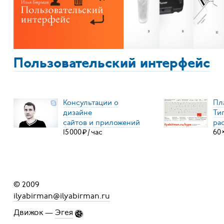
Пользовательский интерфейс
Консультации о
Пл
дизайне
Ти
сайтов и приложений
ра
15
000
₽
/
час
60
© 2009
ilyabirman@ilyabirman.ru
Движок —
Эгея