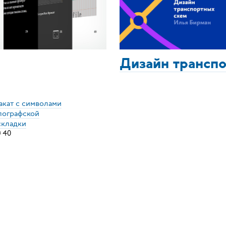
Дизайн трансп
акат с символами
пографской
складки
×
40