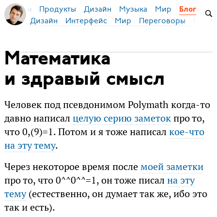
Продукты
Дизайн
Музыка
Мир
я Бирман
Блог
Дизайн
Интерфейс
Мир
Переговоры
Русск
Математика
и здравый смысл
Человек под псевдонимом Polymath когда-то
давно написал
целую серию заметок
про то,
что 0,(9)=1. Потом и я тоже написал
кое-что
на эту тему
.
Через некоторое время после
моей заметки
про то, что 0^^0^^=1, он тоже писал
на эту
тему
(естественно, он думает так же, ибо это
так и есть).