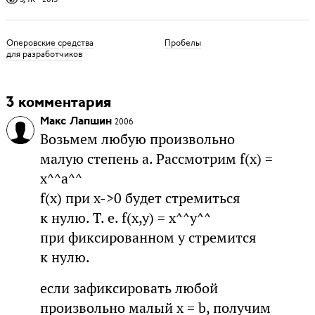
Оперовские средства
Пробелы
для разработчиков
3 комментария
Макс Лапшин
2006
Возьмем любую произвольно
малую степень a. Рассмотрим f(x) =
x^^a^^
f(x) при x->0 будет стремиться
к нулю. Т. е. f(x,y) = x^^y^^
при фиксированном y стремится
к нулю.
если зафиксировать любой
произвольно малый x = b, получим