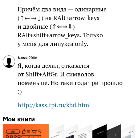
Причём два вида — одинарные
(↑←→↓) на RAlt+arrow_keys
и двойные (⇑⇐⇒⇓)
RAlt+shift+arrow_keys. Только
у меня для линукса only.
kass
2006
Я, когда делал, отказался
от Shift+AltGr. И символов
поменьше. Но таки года три прошло
:)
http://kass.tpi.ru/kbd.html
Мои книги