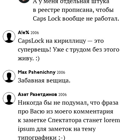
А у меня отдельная штука
в реестре прописана, чтобы
Caps Lock вообще не работал.
A!e%
2006
CapsLock на кириллицу — это
супервещь! Уже с трудом без этого
живу. :)
Max Pshenichny
2006
Забавная вещица.
Азат Разетдинов
2006
Никогда бы не подумал, что фраза
про Васю из моего комментария
к заметке Спектатора станет lorem
ipsum для заметок на тему
типографики :-)