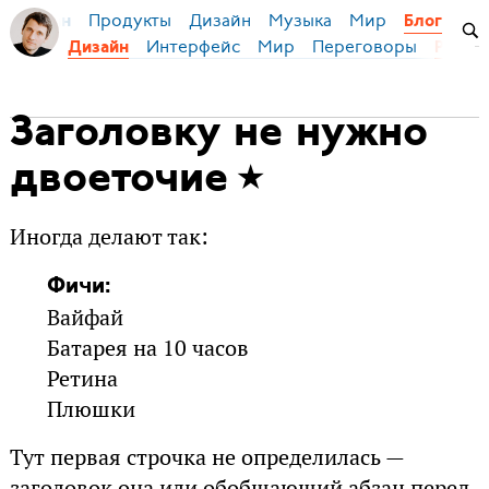
Продукты
Дизайн
Музыка
Мир
я Бирман
Блог
Интерфейс
Мир
Переговоры
Дизайн
Русск
Заголовку не нужно
двоеточие
Иногда делают так:
Фичи:
Вайфай
Батарея на 10 часов
Ретина
Плюшки
Тут первая строчка не определилась —
заголовок она или обобщающий абзац перед