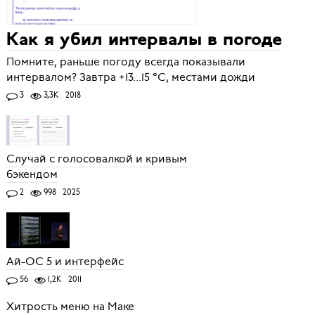
Как я убил интервалы в погоде
Помните, раньше погоду всегда показывали
интервалом? Завтра +13...15 °C, местами дожди
3
3,3K
2018
Случай с голосовалкой и кривым
бэкендом
2
998
2025
Ай-ОС 5 и интерфейс
56
1,2K
2011
Хитрость меню на Маке