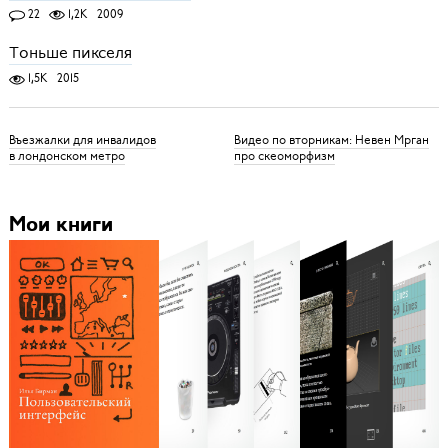
22
1,2K
2009
Тоньше пикселя
1,5K
2015
Въезжалки для инвалидов
Видео по вторникам: Невен Мрган
в лондонском метро
про скеоморфизм
Мои книги