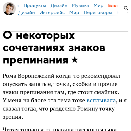
Продукты
Дизайн
Музыка
Мир
я Бирман
Блог
Дизайн
Интерфейс
Мир
Переговоры
Русск
О некоторых
сочетаниях знаков
препинания
Рома Воронежский когда-то рекомендовал
опускать запятые, точки, скобки и прочие
знаки препинания там, где стоит смайлик.
У меня на блоге эта тема тоже
всплывала
, и я
сказал тогда, что разделяю Ромину точку
зрения.
Читая только что правила русского языка,