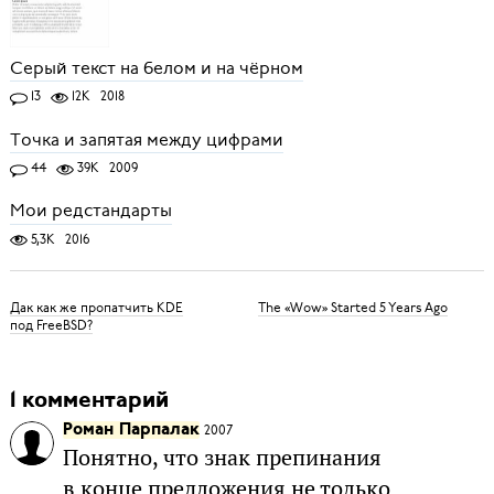
Серый текст на белом и на чёрном
13
12K
2018
Точка и запятая между цифрами
44
39K
2009
Мои редстандарты
5,3K
2016
Дак как же пропатчить KDE
The «Wow» Started 5 Years Ago
под FreeBSD?
1 комментарий
Роман Парпалак
2007
Понятно, что знак препинания
в конце предложения не только