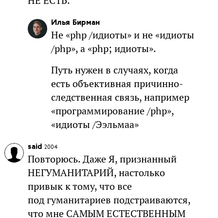
НЕ ЕСТЬ.
Илья Бирман
Не «php /идиоты» и не «идиоты
/php», а «php; идиоты».
Путь нужен в случаях, когда
есть объективная причинно-
следственная связь, например
«программирование /php»,
«идиоты /Ээльмаа»
said
2004
Повторюсь. Даже Я, признанный
НЕГУМАНИТАРИЙ, настолько
привык к тому, что все
под гуманитариев подстраиваются,
что мне САМЫМ ЕСТЕСТВЕННЫМ