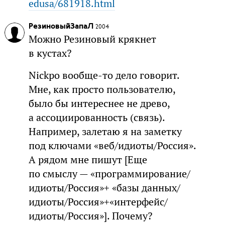
edusa/681918.html
РезиновыйЗапаЛ
2004
Можно Резиновый крякнет
в кустах?
Nickpo вообще-то дело говорит.
Мне, как просто пользователю,
было бы интереснее не древо,
а ассоциированность (связь).
Например, залетаю я на заметку
под ключами «веб/идиоты/Россия».
А рядом мне пишут [Еще
по смыслу — «программирование/
идиоты/Россия»+ «базы данных/
идиоты/Россия»+«интерфейс/
идиоты/Россия»]. Почему?