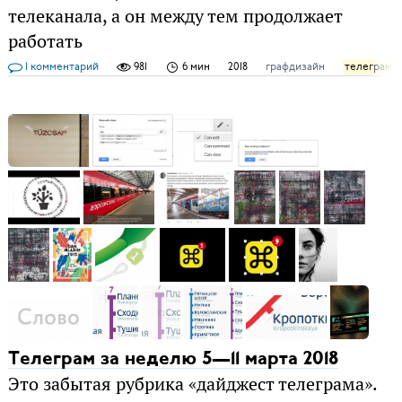
телеканала, а он между тем продолжает
работать
1 комментарий
981
6 мин
2018
графдизайн
телеграм-
Телеграм за неделю 5—11 марта 2018
Это забытая рубрика «дайджест телеграма».