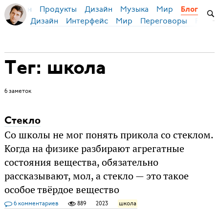
Продукты
Дизайн
Музыка
Мир
я Бирман
Блог
Дизайн
Интерфейс
Мир
Переговоры
Русск
Тег: школа
6 заметок
Стекло
Со школы не мог понять прикола со стеклом.
Когда на физике разбирают агрегатные
состояния вещества, обязательно
рассказывают, мол, а стекло — это такое
особое твёрдое вещество
6 комментариев
889
2023
школа