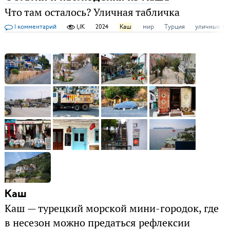
Что там осталось? Уличная табличка
1 комментарий
1,1K
2024
Каш
мир
Турция
уличные та
Каш
Каш — турецкий морской мини-городок, где
в несезон можно предаться рефлексии