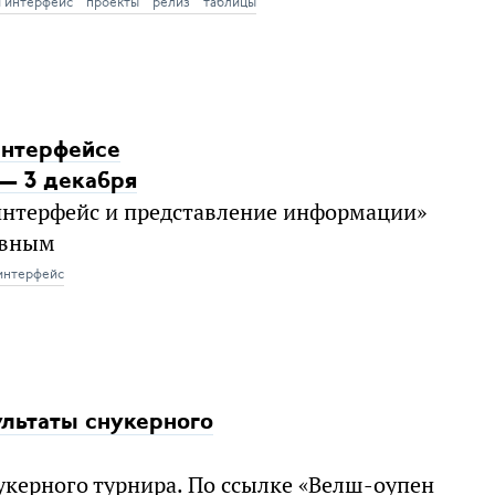
й интерфейс
проекты
релиз
таблицы
интерфейсе
— 3 декабря
интерфейс и представление информации»
евным
интерфейс
ультаты снукерного
укерного турнира. По ссылке «Велш-оупен