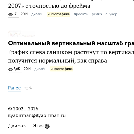
2007» с точностью до фрейма
171
2014
дизайн
инфографика
проекты
релиз
снукер
Оптимальный вертикальный масштаб гр
График слева слишком растянут по вертикали,
получится нормальный, как справа
3,6K
2014
дизайн
инфографика
Ранее
⌥ ↓
© 2002
...
2026
ilyabirman@ilyabirman.ru
Движок —
Эгея