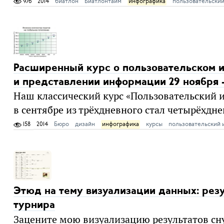
976
2014
биатлон
Биатлонтайм
инфографика
пользовательски
Расширенный курс о пользовательском 
и представлении информации 29 ноября 
Наш классический курс «Пользовательский 
в сентябре из трёхдневного стал четырёхдн
158
2014
Бюро
дизайн
инфографика
курсы
пользовательский 
Этюд на тему визуализации данных: рез
турнира
Зацените мою визуализацию результатов сн