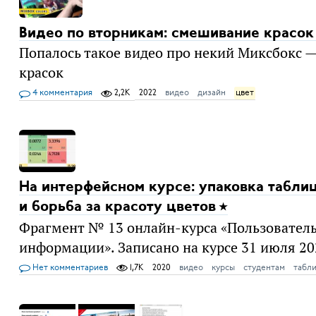
Видео по вторникам: смешивание красок
Попалось такое видео про некий Миксбокс 
красок
4 комментария
2,2K
2022
видео
дизайн
цвет
На интерфейсном курсе: упаковка табли
и борьба за красоту цветов
Фрагмент № 13 онлайн-курса «Пользователь
информации». Записано на курсе 31 июля 20
Нет комментариев
1,7K
2020
видео
курсы
студентам
табл