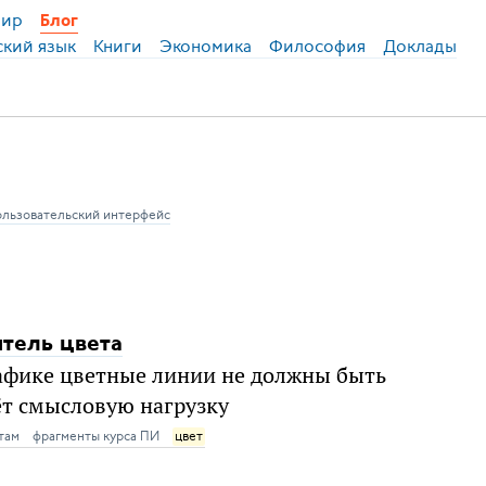
ир
Блог
ский язык
Книги
Экономика
Философия
Доклады
ользовательский интерфейс
тель цвета
афике цветные линии не должны быть
сёт смысловую нагрузку
там
фрагменты курса ПИ
цвет