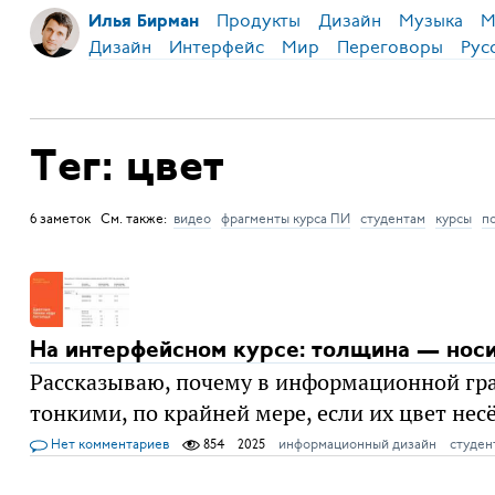
Продукты
Дизайн
Музыка
М
Илья Бирман
Дизайн
Интерфейс
Мир
Переговоры
Рус
Тег: цвет
6 заметок См. также:
видео
фрагменты курса ПИ
студентам
курсы
п
На интерфейсном курсе: толщина — носи
Рассказываю, почему в информационной гр
тонкими, по крайней мере, если их цвет не
Нет комментариев
854
2025
информационный дизайн
студен