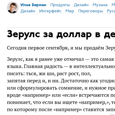
Продукты
Дизайн
Музыка
М
Илья Бирман
Дизайн
Интерфейс
Мир
Переговоры
Рус
Зерулс за доллар в д
Сегодня первое сентября, и мы продаём Зер
Зерулс, как я ранее уже отмечал — это сама
языка. Главная радость — в интеллектуально
писать: ться, жи ши, раст рост, пол,
запятая перед и, н нн. Достаточно как угод
или сформулировать сомнение, и нужное пра
вроде «например» или «если» встречаются п
понимает, что если вы ищете «например,», т
по которому после «например» ставится запя