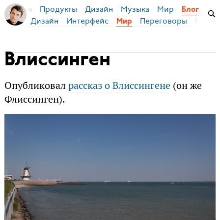
Продукты
Дизайн
Музыка
Мир
я Бирман
Блог
Дизайн
Интерфейс
Переговоры
Русски
Мир
Влиссинген
Опубликовал
рассказ о Влиссингене
(он же
Флиссинген).