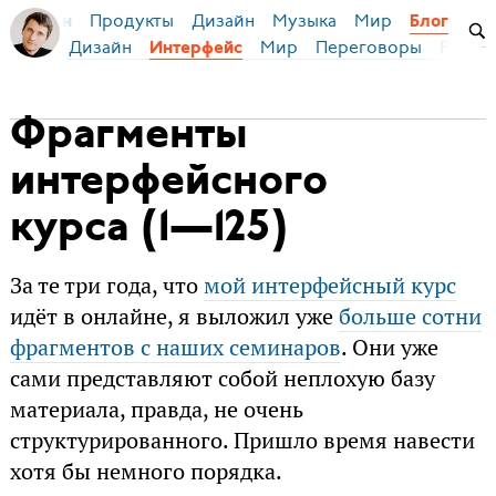
Продукты
Дизайн
Музыка
Мир
я Бирман
Блог
Дизайн
Мир
Переговоры
Русски
Интерфейс
Фрагменты
интерфейсного
курса (1—125)
За те три года, что
мой интерфейсный курс
идёт в онлайне, я выложил уже
больше сотни
фрагментов с наших семинаров
. Они уже
сами представляют собой неплохую базу
материала, правда, не очень
структурированного. Пришло время навести
хотя бы немного порядка.