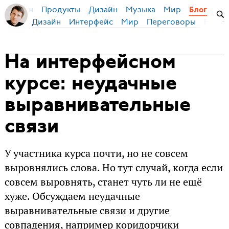
Продукты
Дизайн
Музыка
Мир
я Бирман
Блог
Дизайн
Интерфейс
Мир
Переговоры
Русск
На интерфейсном
курсе: неудачные
выравнивательные
связи
У участника курса почти, но не совсем
выровнялись слова. Но тут случай, когда если
совсем выровнять, станет чуть ли не ещё
хуже. Обсуждаем неудачные
выравнивательные связи и другие
совпадения, например коридорчики