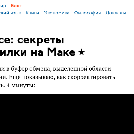
ир
Блог
ский язык
Книги
Экономика
Философия
Доклады
се: секреты
илки на Маке
ли в буфер обмена, выделенной области
ени. Ещё показываю, как скорректировать
ь. 4 минуты: