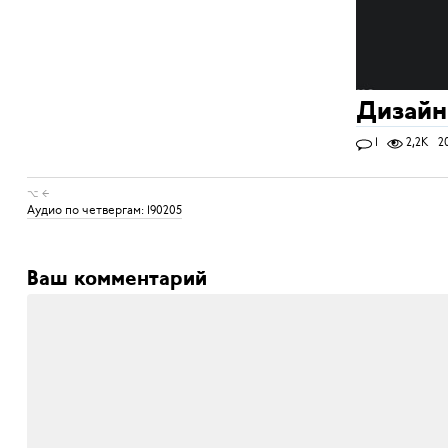
Дизайн
1
2,2K
2
⌥ ←
Аудио по четвергам: 190205
Ваш комментарий