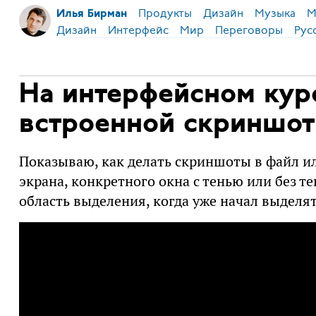
Продукты
Дизайн
Музыка
М
Илья Бирман
Дизайн
Интерфейс
Мир
Переговоры
Рус
На интерфейсном кур
встроенной скриншот
Показываю, как делать скриншоты в файл и
экрана, конкретного окна с тенью или без т
область выделения, когда уже начал выделят