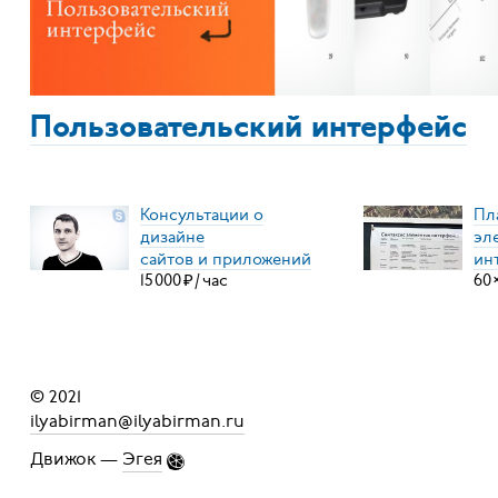
Пользовательский интерфейс
Консультации о
Пл
дизайне
эл
сайтов и приложений
ин
15
000
₽
/
час
60
© 2021
ilyabirman@ilyabirman.ru
Движок —
Эгея