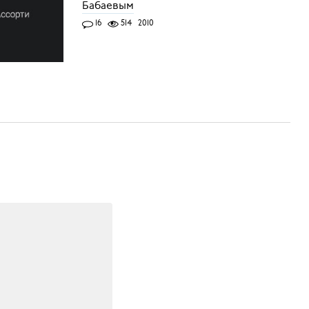
Бабаевым
16
514
2010