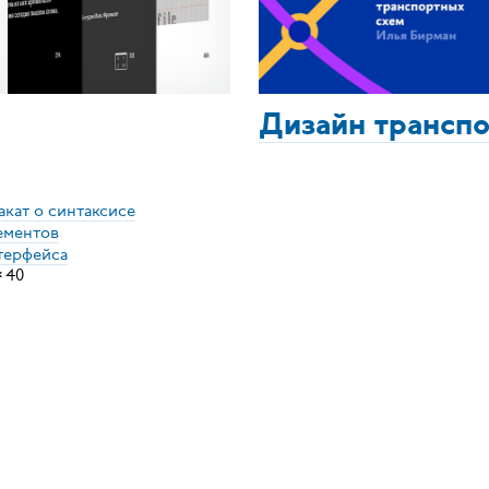
Дизайн трансп
акат о синтаксисе
ементов
терфейса
×
40