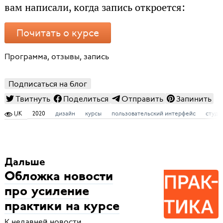
вам написали, когда запись откроется:
Почитать о курсе
Программа, отзывы, запись
Подписаться на блог
Твитнуть
Поделиться
Отправить
Запинить
1,1K
2020
дизайн
курсы
пользовательский интерфейс
студе
Дальше
Обложка новости
про усиление
практики на курсе
К недавней новости