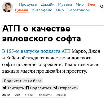
Продукты
Дизайн
Музыка
Мир
я Бирман
Блог
Интерфейс
Мир
Переговоры
Русск
Дизайн
АТП о качестве
эпловского софта
В 155-м выпуске подкаста АТП
Марко, Джон
и Кейси обсуждают качество эпловского
софта последнего времени. Там в том числе
важные мысли про дизайн и простоту.
Подписаться на блог
Твитнуть
Поделиться
Отправить
163
2016
дизайн
подкасты
ссылки