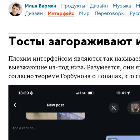
Продукты
Дизайн
Музыка
М
Илья Бирман
Дизайн
Мир
Переговоры
Рус
Интерфейс
Тосты загораживают 
Плохим интерфейсом являются так называе
выезжающие из-под низа. Разумеется, они я
согласно теореме Горбунова о попапах, это с