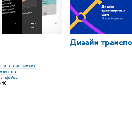
Дизайн трансп
акат о синтаксисе
ементов
терфейса
×
40