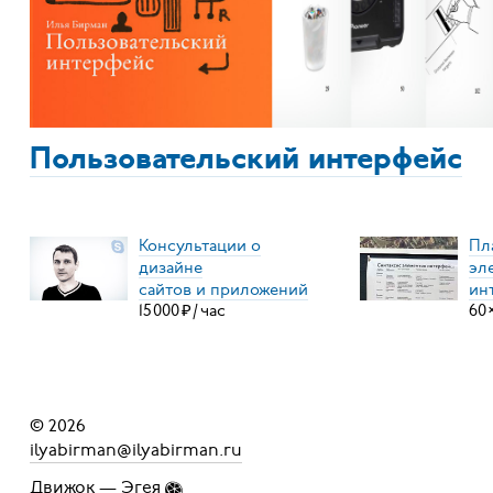
Пользовательский интерфейс
Консультации о
Пл
дизайне
эл
сайтов и приложений
ин
15
000
₽
/
час
60
© 2026
ilyabirman@ilyabirman.ru
Движок —
Эгея