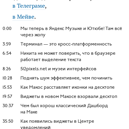
в Телеграме
,
в Мейве
.
0:00
Мы теперь в Яндекс Музыке и Ютюбе! Там всё
через жопу
3:59
Терминал — это кросс-платформенность
6:54
Никита не может поверить, что в браузере
работает выделение текста
8:26
512pixels.net и музеи интерфейсов
10:28
Поднять шум эффективнее, чем починить
15:53
Как Макос расставляет иконки на десктопе
19:57
Виджеты в новом Макосе взорвали десктоп
30:37
Чем был хорош классический Дашборд
на Маке
35:50
Как появились виджеты в Центре
уведомлений