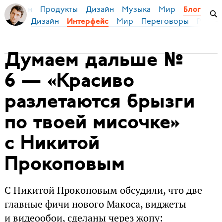
Продукты
Дизайн
Музыка
Мир
я Бирман
Блог
Дизайн
Мир
Переговоры
Русски
Интерфейс
Думаем дальше №
6 — «Красиво
разлетаются брызги
по твоей мисочке»
с Никитой
Прокоповым
С Никитой Прокоповым обсудили, что две
главные фичи нового Макоса, виджеты
и видеообои, сделаны через жопу: