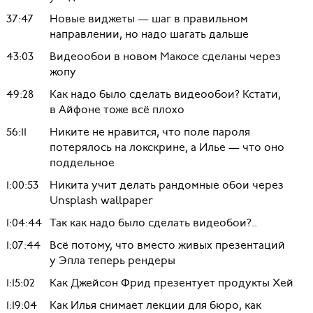
37:47
Новые виджеты — шаг в правильном
направлении, но надо шагать дальше
43:03
Видеообои в новом Макосе сделаны через
жопу
49:28
Как надо было сделать видеообои? Кстати,
в Айфоне тоже всё плохо
56:11
Никите не нравится, что поле пароля
потерялось на локскрине, а Илье — что оно
поддельное
1:00:53
Никита учит делать рандомные обои через
Unsplash wallpaper
1:04:44
Так как надо было сделать видеобои?..
1:07:44
Всё потому, что вместо живых презентаций
у Эпла теперь рендеры
1:15:02
Как Джейсон Фрид презентует продукты Хей
1:19:04
Как Илья снимает лекции для бюро, как