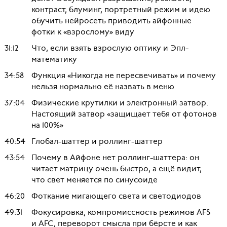
контраст, блуминг, портретный режим и идею
обучить нейросеть приводить айфонные
фотки к «взрослому» виду
31:12
Что, если взять взрослую оптику и Эпл-
математику
34:58
Функция «Никогда не пересвечивать» и почему
нельзя нормально её назвать в меню
37:04
Физические крутилки и электронный затвор.
Настоящий затвор «защищает тебя от фотонов
на 100%»
40:54
Глобал-шаттер и роллинг-шаттер
43:54
Почему в Айфоне нет роллинг-шаттера: он
читает матрицу очень быстро, а ещё видит,
что свет меняется по синусоиде
46:20
Фоткание мигающего света и светодиодов
49:31
Фокусировка, компромиссность режимов AFS
и AFC, переворот смысла при бёрсте и как