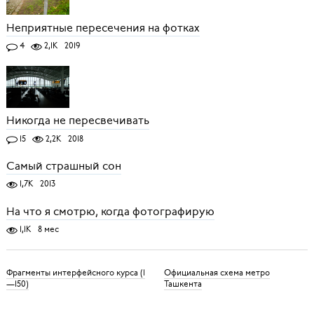
Неприятные пересечения на фотках
4
2,1K
2019
Никогда не пересвечивать
15
2,2K
2018
Самый страшный сон
1,7K
2013
На что я смотрю, когда фотографирую
1,1K
8 мес
Фрагменты интерфейсного курса (1
Официальная схема метро
—150)
Ташкента