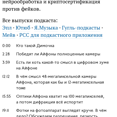
нейрообработка и криптосертификация
против фейков.
Все выпуски подкаста:
Эпл
·
Ютюб
·
Я.Музыка
·
Гугль-подкасты
·
Мейв
·
РСС для подкастного приложения
0:00
Кто такой Димочка
2:28
Победят ли Айфоны полноценные камеры
3:59
Есть ли хоть какой-то смысл в цифровом зуме
на Айфоне
12:12
В чём смысл 48-мегапиксельной камеры
Айфона, которая как бы и 12-мегапиксельная
тоже
15:55
Оптики Айфона хватит на 100 мегапикселей,
а потом дифракция всё испортит
19:11
Фотки на фотоаппарат выглядят круче. В чём
дело? Обсуждаем разрешение, резкость,