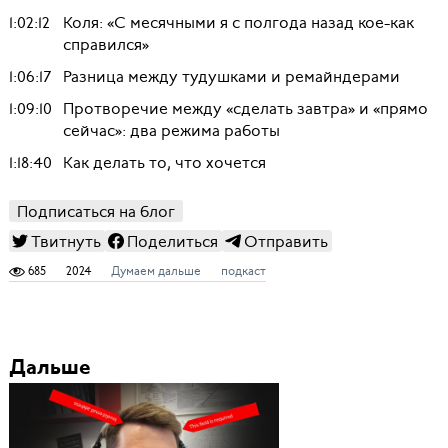
1:02:12
Коля: «С месячными я с полгода назад кое-как
справился»
1:06:17
Разница между тудушками и ремайндерами
1:09:10
Протворечие между «сделать завтра» и «прямо
сейчас»: два режима работы
1:18:40
Как делать то, что хочется
Подписаться на блог
Твитнуть
Поделиться
Отправить
685
2024
Думаем дальше
подкаст
Дальше