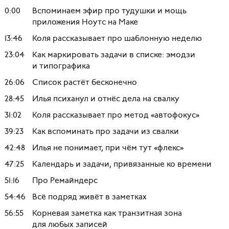
0:00
Вспоминаем эфир про тудушки и мощь
приложения Ноутс на Маке
13:46
Коля рассказывает про шаблонную неделю
23:04
Как маркировать задачи в списке: эмодзи
и типографика
26:06
Cписок растёт бесконечно
28:45
Илья психанул и отнёс дела на свалку
31:02
Коля рассказывает про метод «автофокус»
39:23
Как вспоминать про задачи из свалки
42:48
Илья не понимает, при чём тут «флекс»
47:25
Календарь и задачи, привязанные ко времени
51:16
Про Ремайндерс
54:46
Всё подряд живёт в заметках
56:55
Корневая заметка как транзитная зона
для любых записей