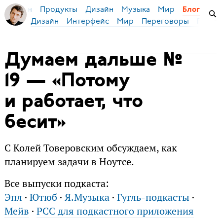
Продукты
Дизайн
Музыка
Мир
я Бирман
Блог
Дизайн
Интерфейс
Мир
Переговоры
Русск
Думаем дальше №
19 — «Потому
и работает, что
бесит»
С Колей Товеровским обсуждаем, как
планируем задачи в Ноутсе.
Все выпуски подкаста:
Эпл
·
Ютюб
·
Я.Музыка
·
Гугль-подкасты
·
Мейв
·
РСС для подкастного приложения