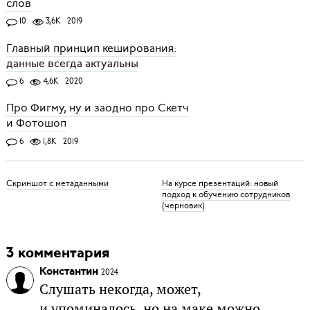
слов
10
3,6K
2019
Главный принцип кеширования:
данные всегда актуальны
6
4,6K
2020
Про Фигму, ну и заодно про Скетч
и Фотошоп
6
1,8K
2019
Скриншот с метаданными
На курсе презентаций: новый
подход к обучению сотрудников
(черновик)
3 комментария
Константин
2024
Слушать некогда, может,
и упоминалось, но на маке можно