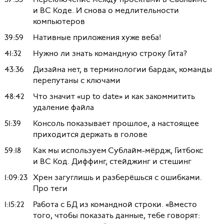
и ВС Коде. И снова о медлительности
компьютеров
39:59
Нативные приложения хуже веба!
41:32
Нужно ли знать командную строку Гита?
43:36
Дизайна нет, в терминологии бардак, команды
перепутаны с ключами
48:42
Что значит «up to date» и как закоммитить
удаление файла
51:39
Консоль показывает прошлое, а настоящее
приходится держать в голове
59:18
Как мы используем Сублайм-мёрдж, Гитбокс
и ВС Код. Диффинг, стейджинг и стешинг
1:09:23
Хрен загуглишь и разберёшься с ошибками.
Про теги
1:15:22
Работа с БД из командной строки. «Вместо
того, чтобы показать данные, тебе говорят: