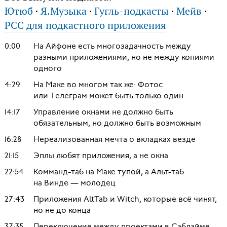
Ютюб
·
Я.Музыка
·
Гугль-подкасты
·
Мейв
·
РСС для подкастного приложения
0:00
На Айфоне есть многозадачность между
разными приложениями, но не между копиями
одного
4:29
На Маке во многом так же: Фотос
или Телеграм может быть только один
14:17
Управление окнами не должно быть
обязательным, но должно быть возможным
16:28
Нереализованная мечта о вкладках везде
21:15
Эплы любят приложения, а не окна
22:54
Комманд-таб на Маке тупой, а Альт-таб
на Винде — молодец
27:43
Приложения AltTab и Witch, которые всё чинят,
но не до конца
37:35
Переключение между проектами в Саблайме