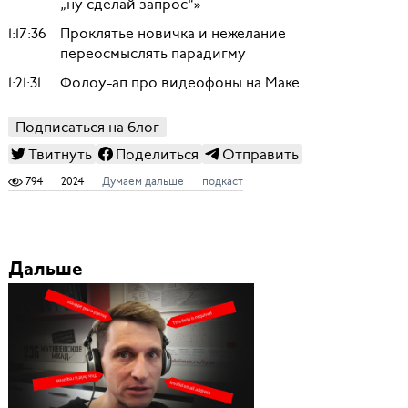
„ну сделай запрос“»
1:17:36
Проклятье новичка и нежелание
переосмыслять парадигму
1:21:31
Фолоу-ап про видеофоны на Маке
Подписаться на блог
Твитнуть
Поделиться
Отправить
794
2024
Думаем дальше
подкаст
Дальше