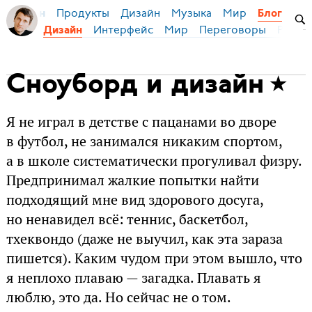
Продукты
Дизайн
Музыка
Мир
я Бирман
Блог
Интерфейс
Мир
Переговоры
Русск
Дизайн
Сноуборд и дизайн
Я не играл в детстве с пацанами во дворе
в футбол, не занимался никаким спортом,
а в школе систематически прогуливал физру.
Предпринимал жалкие попытки найти
подходящий мне вид здорового досуга,
но ненавидел всё: теннис, баскетбол,
тхеквондо (даже не выучил, как эта зараза
пишется). Каким чудом при этом вышло, что
я неплохо плаваю — загадка. Плавать я
люблю, это да. Но сейчас не о том.