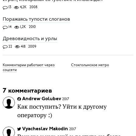
13
4,2K
2008
Поражаясь тупости слоганов
14
1,2K
2010
Древовидность и урлы
22
418
2009
Комментарии работают через
Стокгольмское метро
соцсети
7 комментариев
Andrew Golubev
2017
Как поступить? Уйти к другому
оператору :)
Vyacheslav Makodin
2017