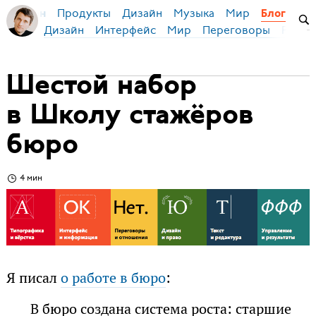
Продукты
Дизайн
Музыка
Мир
я Бирман
Блог
Дизайн
Интерфейс
Мир
Переговоры
Русск
Шестой набор
в Школу стажёров
бюро
4 мин
Я писал
о работе в бюро
:
В бюро создана система роста: старшие