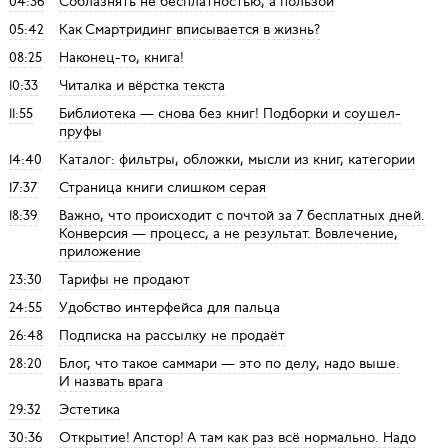
04:36
Соблазнять не бесплатностью, а пользой
05:42
Как Смартридинг вписывается в жизнь?
08:25
Наконец-то, книга!
10:33
Читалка и вёрстка текста
11:55
Библиотека — снова без книг! Подборки и соушел-
пруфы
14:40
Каталог: фильтры, обложки, мысли из книг, категории
17:37
Страница книги слишком серая
18:39
Важно, что происходит с почтой за 7 бесплатных дней.
Конверсия — процесс, а не результат. Вовлечение,
приложение
23:30
Тарифы не продают
24:55
Удобство интерфейса для пальца
26:48
Подписка на рассылку не продаёт
28:20
Блог, что такое саммари — это по делу, надо выше.
И назвать врага
29:32
Эстетика
30:36
Открытие! Апстор! А там как раз всё нормально. Надо